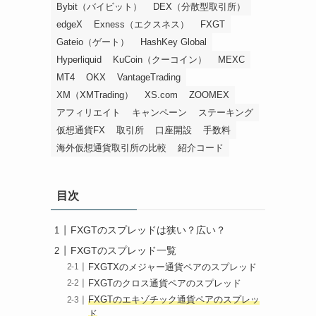
Bybit（バイビット）
DEX（分散型取引所）
edgeX
Exness（エクスネス）
FXGT
Gateio（ゲート）
HashKey Global
Hyperliquid
KuCoin（クーコイン）
MEXC
MT4
OKX
VantageTrading
XM（XMTrading）
XS.com
ZOOMEX
アフィリエイト
キャンペーン
ステーキング
仮想通貨FX
取引所
口座開設
手数料
海外仮想通貨取引所の比較
紹介コード
目次
FXGTのスプレッドは狭い？広い？
FXGTのスプレッド一覧
FXGTXのメジャー通貨ペアのスプレッド
FXGTのクロス通貨ペアのスプレッド
FXGTのエキゾチック通貨ペアのスプレッ
ド