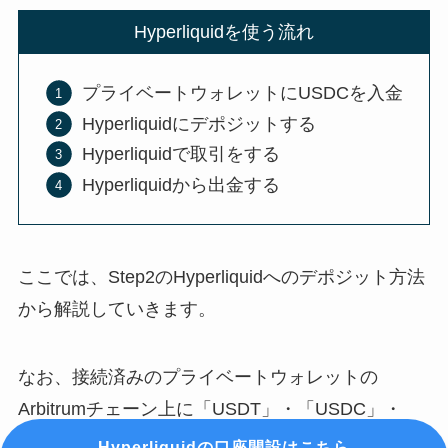
Hyperliquidを使う流れ
プライベートウォレットにUSDCを入金
Hyperliquidにデポジットする
Hyperliquidで取引をする
Hyperliquidから出金する
ここでは、Step2のHyperliquidへのデポジット方法
から解説していきます。
なお、接続済みのプライベートウォレットの
Arbitrumチェーン上に「USDT」・「USDC」・
「USDC.e」を保有している場合にはStep1は行う
Hyperliquidの口座開設はこちら